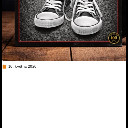
16. května 2026
NATOČILI JSME DESKU VE
STUDIU SONO. VINYL
POKŘTÍME 26. 6. 2026 V
BRANDÝSE NAD LABEM