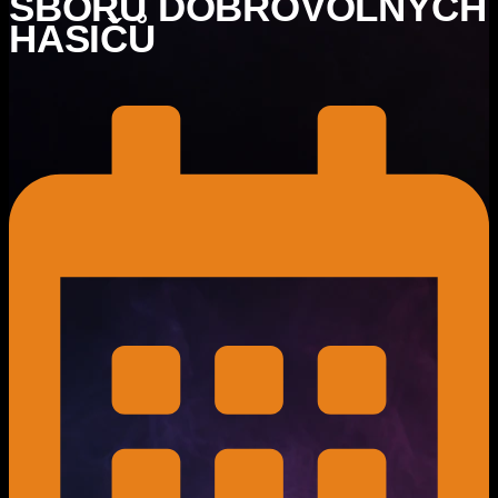
SBORU DOBROVOLNÝCH
HASIČŮ