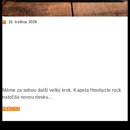
16. května 2026
NATOČILI JSME DESKU VE
STUDIU SONO. VINYL
POKŘTÍME 26. 6. 2026 V
BRANDÝSE NAD LABEM
Máme za sebou další velký krok. Kapela Houbyzle rock
natočila novou desku…
PŘEČÍST